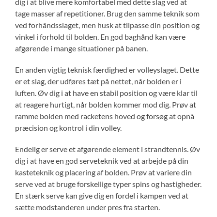
dig i at blive mere komfortabel med dette slag ved at
tage masser af repetitioner. Brug den samme teknik som
ved forhåndsslaget, men husk at tilpasse din position og
vinkel i forhold til bolden. En god baghånd kan være
afgørende i mange situationer på banen.
En anden vigtig teknisk færdighed er volleyslaget. Dette
er et slag, der udføres tæt på nettet, når bolden er i
luften. Øv dig i at have en stabil position og være klar til
at reagere hurtigt, når bolden kommer mod dig. Prøv at
ramme bolden med racketens hoved og forsøg at opnå
præcision og kontrol i din volley.
Endelig er serve et afgørende element i strandtennis. Øv
dig i at have en god serveteknik ved at arbejde på din
kasteteknik og placering af bolden. Prøv at variere din
serve ved at bruge forskellige typer spins og hastigheder.
En stærk serve kan give dig en fordel i kampen ved at
sætte modstanderen under pres fra starten.