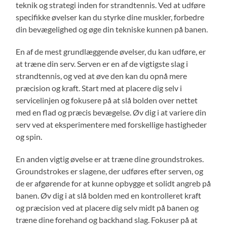
teknik og strategi inden for strandtennis. Ved at udføre
specifikke øvelser kan du styrke dine muskler, forbedre
din bevægelighed og øge din tekniske kunnen på banen.
En af de mest grundlæggende øvelser, du kan udføre, er
at træne din serv. Serven er en af de vigtigste slag i
strandtennis, og ved at øve den kan du opnå mere
præcision og kraft. Start med at placere dig selv i
servicelinjen og fokusere på at slå bolden over nettet
med en flad og præcis bevægelse. Øv dig i at variere din
serv ved at eksperimentere med forskellige hastigheder
og spin.
En anden vigtig øvelse er at træne dine groundstrokes.
Groundstrokes er slagene, der udføres efter serven, og
de er afgørende for at kunne opbygge et solidt angreb på
banen. Øv dig i at slå bolden med en kontrolleret kraft
og præcision ved at placere dig selv midt på banen og
træne dine forehand og backhand slag. Fokuser på at