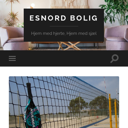
ESNORD BOLIG
Hjem med hjerte, Hjem med sjæl
Toggle
Toggle
search
mobile
field
menu