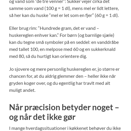
og vand som “de tre venner”: Sukker vejer cirka det
samme som vand (100 g = 1 dl), mens mel er lidt lettere,
så her kan du huske “mel er let som en fjer” (60 g = 1 dl).
Eller brug rim: “Hundrede gram, det er vand –
huskereglen enhver kan.” For børn (og barnlige sjæle)
kan du tegne små symboler på en seddel: en vanddråbe
med tallet 100, en melpose med 60 og en sukkerknald
med 80, så du hurtigt kan orientere dig.
Jo sjovere og mere personlig huskereglen er, jo større er
chancen for, at du aldrig glemmer den – heller ikke når
gryden koger over, og du egentlig har travlt med alt
muligt andet.
Når præcision betyder noget –
og når det ikke gør
I mange hverdagssituationer i køkkenet behøver du ikke