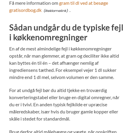
Få mere information om
gram til dl ved at besøge
gratisordbog.dk
.
Sådan undgår du de typiske fejl
i køkkenomregninger
En af de mest almindelige fejl i køkkenomregninger
opstår, når man glemmer, at gram og deciliter ikke altid
kan byttes én til én – det afhænger nemlig af
ingrediensens tæthed. For eksempel vejer 1 dl sukker
mindre end 1 dl mel, selvom volumen er den samme.
For at undgå fejl bør du altid tjekke en troværdig
konverteringstabel eller bruge en digital omregner, når
du er i tvivl. En anden typisk fejlkilde er upræcise
måleredskaber, især hvis du bruger gamle kopper eller
skåle i stedet for standardmål.
Brug derfor altid målebægre og vægte, når opskriften