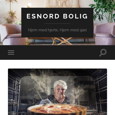
ESNORD BOLIG
Hjem med hjerte, Hjem med sjæl
Toggle
Toggle
search
mobile
field
menu