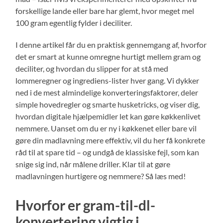
forskellige lande eller bare har glemt, hvor meget mel
100 gram egentlig fylder i deciliter.
I denne artikel får du en praktisk gennemgang af, hvorfor
det er smart at kunne omregne hurtigt mellem gram og
deciliter, og hvordan du slipper for at stå med
lommeregner og ingrediens-lister hver gang. Vi dykker
ned i de mest almindelige konverteringsfaktorer, deler
simple hovedregler og smarte husketricks, og viser dig,
hvordan digitale hjælpemidler let kan gøre køkkenlivet
nemmere. Uanset om du er ny i køkkenet eller bare vil
gøre din madlavning mere effektiv, vil du her få konkrete
råd til at spare tid – og undgå de klassiske fejl, som kan
snige sig ind, når målene driller. Klar til at gøre
madlavningen hurtigere og nemmere? Så læs med!
Hvorfor er gram-til-dl-
konvertering vigtig i