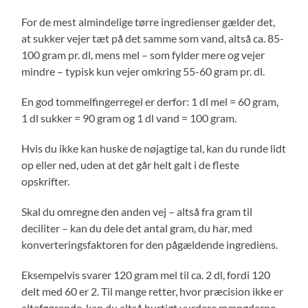
For de mest almindelige tørre ingredienser gælder det,
at sukker vejer tæt på det samme som vand, altså ca. 85-
100 gram pr. dl, mens mel – som fylder mere og vejer
mindre – typisk kun vejer omkring 55-60 gram pr. dl.
En god tommelfingerregel er derfor: 1 dl mel = 60 gram,
1 dl sukker = 90 gram og 1 dl vand = 100 gram.
Hvis du ikke kan huske de nøjagtige tal, kan du runde lidt
op eller ned, uden at det går helt galt i de fleste
opskrifter.
Skal du omregne den anden vej – altså fra gram til
deciliter – kan du dele det antal gram, du har, med
konverteringsfaktoren for den pågældende ingrediens.
Eksempelvis svarer 120 gram mel til ca. 2 dl, fordi 120
delt med 60 er 2. Til mange retter, hvor præcision ikke er
altafgørende, kan du altså hurtigt vurdere mængderne