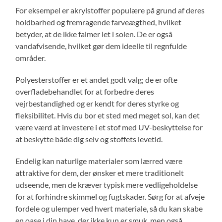
For eksempel er akrylstoffer populære på grund af deres
holdbarhed og fremragende farveægthed, hvilket
betyder, at de ikke falmer let i solen. De er også
vandafvisende, hvilket gør dem ideelle til regnfulde
områder.
Polyesterstoffer er et andet godt valg; de er ofte
overfladebehandlet for at forbedre deres
vejrbestandighed og er kendt for deres styrke og
fleksibilitet. Hvis du bor et sted med meget sol, kan det
være værd at investere i et stof med UV-beskyttelse for
at beskytte både dig selv og stoffets levetid.
Endelig kan naturlige materialer som lærred være
attraktive for dem, der ønsker et mere traditionelt
udseende, men de kræver typisk mere vedligeholdelse
for at forhindre skimmel og fugtskader. Sørg for at afveje
fordele og ulemper ved hvert materiale, så du kan skabe
en oase i din have, der ikke kun er smuk, men også