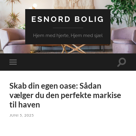
ESNORD BOLIG
Hjem med hjerte, Hjem med sjæl
Toggle
Toggle
search
mobile
field
menu
Skab din egen oase: Sådan
vælger du den perfekte markise
til haven
JUNI 5, 2025