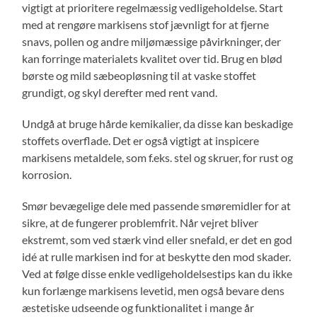
vigtigt at prioritere regelmæssig vedligeholdelse. Start
med at rengøre markisens stof jævnligt for at fjerne
snavs, pollen og andre miljømæssige påvirkninger, der
kan forringe materialets kvalitet over tid. Brug en blød
børste og mild sæbeopløsning til at vaske stoffet
grundigt, og skyl derefter med rent vand.
Undgå at bruge hårde kemikalier, da disse kan beskadige
stoffets overflade. Det er også vigtigt at inspicere
markisens metaldele, som f.eks. stel og skruer, for rust og
korrosion.
Smør bevægelige dele med passende smøremidler for at
sikre, at de fungerer problemfrit. Når vejret bliver
ekstremt, som ved stærk vind eller snefald, er det en god
idé at rulle markisen ind for at beskytte den mod skader.
Ved at følge disse enkle vedligeholdelsestips kan du ikke
kun forlænge markisens levetid, men også bevare dens
æstetiske udseende og funktionalitet i mange år