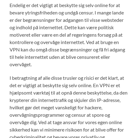
Endelig er det vigtigt at beskytte sig selv online for at
bevare ytringsfriheden og undgå censur. I mange lande
er der begrænsninger for adgangen til visse websteder
og indhold på internettet. Dette kan være politisk
motiveret eller være en del af regeringens forsøg på at
kontrollere og overvåge internettet. Ved at bruge en
VPN kan du omgå disse begrænsninger og få fri adgang
til hele internettet uden at blive censureret eller
overvåget.
I betragtning af alle disse trusler og risici er det klart, at
det er vigtigt at beskytte sig selv online. En VPN er et
hjælpsomt værktøj til at opnå denne beskyttelse, da den
krypterer din internettrafik og skjuler din IP-adresse,
hvilket gør det meget vanskeligt for hackere,
overvågningsprogrammer og censur at spore og
overvåge dig. Ved at tage ansvar for vores egen online
sikkerhed kan vi minimere risikoen for at blive offer for
cyberkriminalitet og bevare vores privatliv og