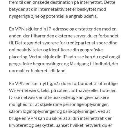
frem til den ønskede destination på internettet. Dette
betyder, at din internetaktivitet er beskyttet mod
nysgerrige øjne og potentielle angreb udefra.
En VPN skjuler din IP-adresse og erstatter den med en
anden, der tilhører den eksterne server, du er forbundet
til. Dette gør det sværere for tredjeparter at spore dine
onlineaktiviteter og identificere din geografiske
placering. Ved at skjule din IP-adresse kan du også omgå
geografiske begrænsninger og få adgang til indhold, der
normalt er blokeret i dit land.
En VPN er især nyttig, når du er forbundet til offentlige
Wi-Fi-netværk, f.eks. på caféer, lufthavne eller hoteller.
Disse netværk er ofte usikrede og kan give hackere
mulighed for at stjæle dine personlige oplysninger,
såsom loginoplysninger og bankoplysninger. Ved at
bruge en VPN kan du sikre, at al din internettrafik er
krypteret og beskyttet, uanset hvilket netværk du er