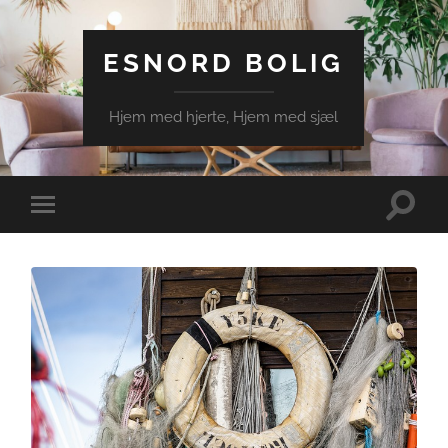
ESNORD BOLIG
Hjem med hjerte, Hjem med sjæl
Toggle
Toggle
search
mobile
field
menu