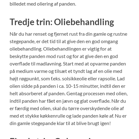
billedet med oliering af panden.
Tredje trin: Oliebehandling
Når du har renset og fjernet rust fra din gamle og rustne
stegepande, er det tid til at give den en god omgang
oliebehandling. Oliebehandlingen er vigtig for at
beskytte panden mod rust og for at give den en god
overflade til madlavning. Start med at opvarme panden
på medium varme og tilsæt et tyndt lag af en olie med
højt røgpunkt, som f.eks. solsikkeolie eller rapsolie. Lad
olien sidde på panden i ca. 10-15 minutter, indtil den er
helt absorberet af panden. Gentag processen med olien,
indtil panden har fået en jævn og glat overflade. Når du
er færdig med olien, skal du tørre overskydende olie af
med et stykke køkkenrulle og lade panden køle af. Nu er
din gamle stegepande klar til at blive brugt igen!