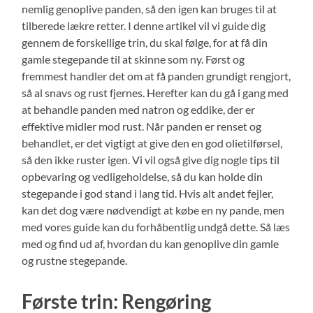
nemlig genoplive panden, så den igen kan bruges til at
tilberede lækre retter. I denne artikel vil vi guide dig
gennem de forskellige trin, du skal følge, for at få din
gamle stegepande til at skinne som ny. Først og
fremmest handler det om at få panden grundigt rengjort,
så al snavs og rust fjernes. Herefter kan du gå i gang med
at behandle panden med natron og eddike, der er
effektive midler mod rust. Når panden er renset og
behandlet, er det vigtigt at give den en god olietilførsel,
så den ikke ruster igen. Vi vil også give dig nogle tips til
opbevaring og vedligeholdelse, så du kan holde din
stegepande i god stand i lang tid. Hvis alt andet fejler,
kan det dog være nødvendigt at købe en ny pande, men
med vores guide kan du forhåbentlig undgå dette. Så læs
med og find ud af, hvordan du kan genoplive din gamle
og rustne stegepande.
Første trin: Rengøring