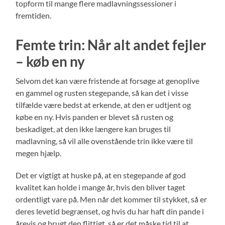
topform til mange flere madlavningssessioner i
fremtiden.
Femte trin: Når alt andet fejler
– køb en ny
Selvom det kan være fristende at forsøge at genoplive
en gammel og rusten stegepande, så kan det i visse
tilfælde være bedst at erkende, at den er udtjent og
købe en ny. Hvis panden er blevet så rusten og
beskadiget, at den ikke længere kan bruges til
madlavning, så vil alle ovenstående trin ikke være til
megen hjælp.
Det er vigtigt at huske på, at en stegepande af god
kvalitet kan holde i mange år, hvis den bliver taget
ordentligt vare på. Men når det kommer til stykket, så er
deres levetid begrænset, og hvis du har haft din pande i
årevis og brugt den flittigt, så er det måske tid til at