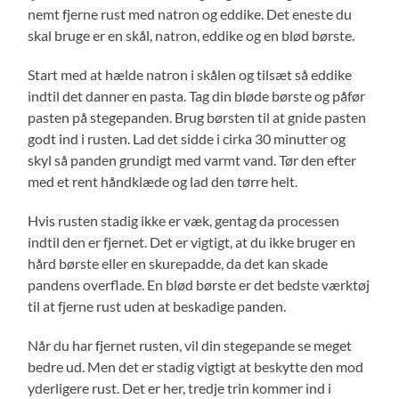
nemt fjerne rust med natron og eddike. Det eneste du
skal bruge er en skål, natron, eddike og en blød børste.
Start med at hælde natron i skålen og tilsæt så eddike
indtil det danner en pasta. Tag din bløde børste og påfør
pasten på stegepanden. Brug børsten til at gnide pasten
godt ind i rusten. Lad det sidde i cirka 30 minutter og
skyl så panden grundigt med varmt vand. Tør den efter
med et rent håndklæde og lad den tørre helt.
Hvis rusten stadig ikke er væk, gentag da processen
indtil den er fjernet. Det er vigtigt, at du ikke bruger en
hård børste eller en skurepadde, da det kan skade
pandens overflade. En blød børste er det bedste værktøj
til at fjerne rust uden at beskadige panden.
Når du har fjernet rusten, vil din stegepande se meget
bedre ud. Men det er stadig vigtigt at beskytte den mod
yderligere rust. Det er her, tredje trin kommer ind i