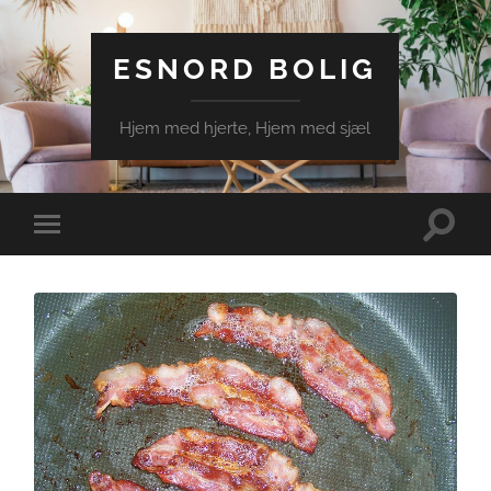
ESNORD BOLIG
Hjem med hjerte, Hjem med sjæl
Toggle
Toggle
search
mobile
field
menu