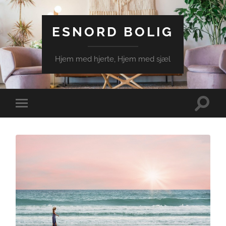
ESNORD BOLIG
Hjem med hjerte, Hjem med sjæl
Toggle
Toggle
search
mobile
field
menu