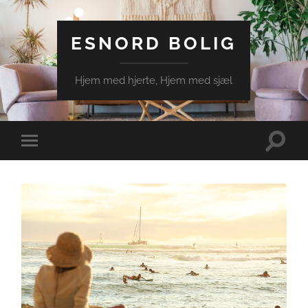
ESNORD BOLIG
Hjem med hjerte, Hjem med sjæl
Toggle
Toggle
search
mobile
field
menu