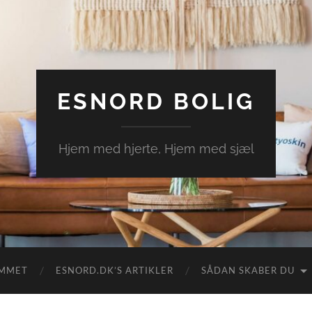
ESNORD BOLIG
Hjem med hjerte, Hjem med sjæl
EMMET
ESNORD.DK’S ARTIKLER
SÅDAN SKABER DU