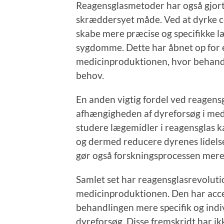
Reagensglasmetoder har også gjort
skræddersyet måde. Ved at dyrke ce
skabe mere præcise og specifikke læ
sygdomme. Dette har åbnet op for en
medicinproduktionen, hvor behandli
behov.
En anden vigtig fordel ved reagens
afhængigheden af dyreforsøg i med
studere lægemidler i reagensglas 
og dermed reducere dyrenes lidelse.
gør også forskningsprocessen mere
Samlet set har reagensglasrevoluti
medicinproduktionen. Den har accel
behandlingen mere specifik og indi
dyreforsøg. Disse fremskridt har 