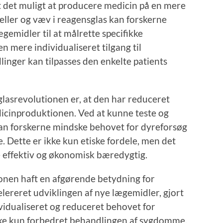
 det muligt at producere medicin på en mere
ller og væv i reagensglas kan forskerne
gemidler til at målrette specifikke
 mere individualiseret tilgang til
nger kan tilpasses den enkelte patients
glasrevolutionen er, at den har reduceret
icinproduktionen. Ved at kunne teste og
kan forskerne mindske behovet for dyreforsøg
 Dette er ikke kun etiske fordele, men det
 effektiv og økonomisk bæredygtig.
onen haft en afgørende betydning for
ereret udviklingen af nye lægemidler, gjort
vidualiseret og reduceret behovet for
ikke kun forbedret behandlingen af sygdomme,