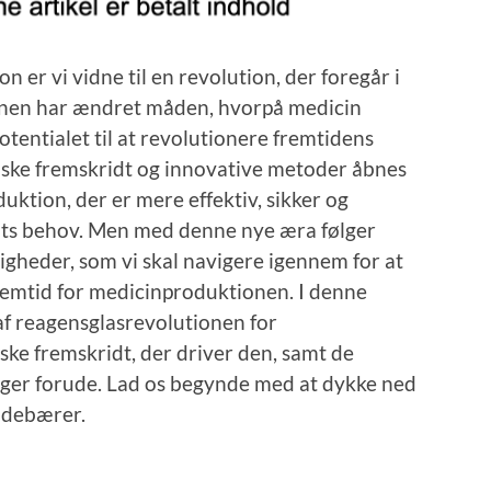
er vi vidne til en revolution, der foregår i
onen har ændret måden, hvorpå medicin
potentialet til at revolutionere fremtidens
ske fremskridt og innovative metoder åbnes
uktion, der er mere effektiv, sikker og
ents behov. Men med denne nye æra følger
gheder, som vi skal navigere igennem for at
remtid for medicinproduktionen. I denne
 af reagensglasrevolutionen for
ke fremskridt, der driver den, samt de
gger forude. Lad os begynde med at dykke ned
indebærer.