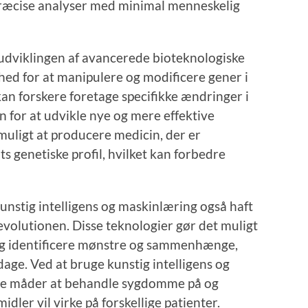
ræcise analyser med minimal menneskelig
udviklingen af ​​avancerede bioteknologiske
hed for at manipulere og modificere gener i
an forskere foretage specifikke ændringer i
 for at udvikle nye og mere effektive
muligt at producere medicin, der er
s genetiske profil, hvilket kan forbedre
unstig intelligens og maskinlæring også haft
evolutionen. Disse teknologier gør det muligt
og identificere mønstre og sammenhænge,
age. Ved at bruge kunstig intelligens og
nye måder at behandle sygdomme på og
dler vil virke på forskellige patienter.