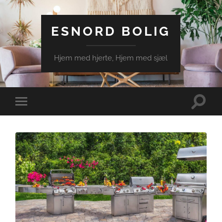
ESNORD BOLIG
Hjem med hjerte, Hjem med sjæl
Toggle
Toggle
search
mobile
field
menu