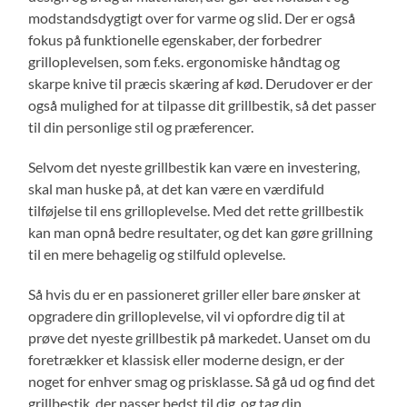
modstandsdygtigt over for varme og slid. Der er også
fokus på funktionelle egenskaber, der forbedrer
grilloplevelsen, som f.eks. ergonomiske håndtag og
skarpe knive til præcis skæring af kød. Derudover er der
også mulighed for at tilpasse dit grillbestik, så det passer
til din personlige stil og præferencer.
Selvom det nyeste grillbestik kan være en investering,
skal man huske på, at det kan være en værdifuld
tilføjelse til ens grilloplevelse. Med det rette grillbestik
kan man opnå bedre resultater, og det kan gøre grillning
til en mere behagelig og stilfuld oplevelse.
Så hvis du er en passioneret griller eller bare ønsker at
opgradere din grilloplevelse, vil vi opfordre dig til at
prøve det nyeste grillbestik på markedet. Uanset om du
foretrækker et klassisk eller moderne design, er der
noget for enhver smag og prisklasse. Så gå ud og find det
grillbestik, der passer bedst til dig, og tag din