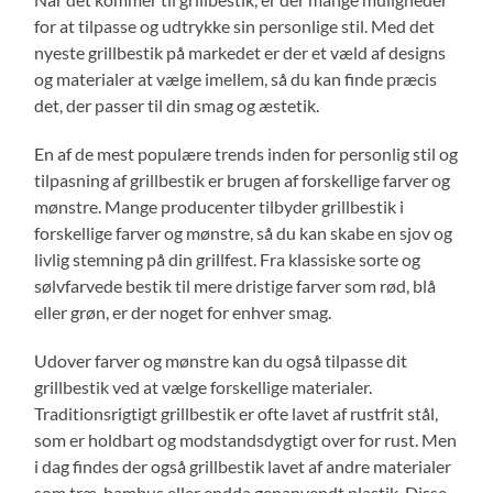
for at tilpasse og udtrykke sin personlige stil. Med det
nyeste grillbestik på markedet er der et væld af designs
og materialer at vælge imellem, så du kan finde præcis
det, der passer til din smag og æstetik.
En af de mest populære trends inden for personlig stil og
tilpasning af grillbestik er brugen af forskellige farver og
mønstre. Mange producenter tilbyder grillbestik i
forskellige farver og mønstre, så du kan skabe en sjov og
livlig stemning på din grillfest. Fra klassiske sorte og
sølvfarvede bestik til mere dristige farver som rød, blå
eller grøn, er der noget for enhver smag.
Udover farver og mønstre kan du også tilpasse dit
grillbestik ved at vælge forskellige materialer.
Traditionsrigtigt grillbestik er ofte lavet af rustfrit stål,
som er holdbart og modstandsdygtigt over for rust. Men
i dag findes der også grillbestik lavet af andre materialer
som træ, bambus eller endda genanvendt plastik. Disse