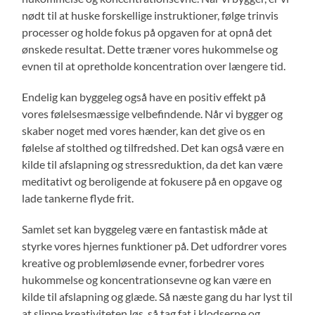
nødt til at huske forskellige instruktioner, følge trinvis
processer og holde fokus på opgaven for at opnå det
ønskede resultat. Dette træner vores hukommelse og
evnen til at opretholde koncentration over længere tid.
Endelig kan byggeleg også have en positiv effekt på
vores følelsesmæssige velbefindende. Når vi bygger og
skaber noget med vores hænder, kan det give os en
følelse af stolthed og tilfredshed. Det kan også være en
kilde til afslapning og stressreduktion, da det kan være
meditativt og beroligende at fokusere på en opgave og
lade tankerne flyde frit.
Samlet set kan byggeleg være en fantastisk måde at
styrke vores hjernes funktioner på. Det udfordrer vores
kreative og problemløsende evner, forbedrer vores
hukommelse og koncentrationsevne og kan være en
kilde til afslapning og glæde. Så næste gang du har lyst til
at slippe kreativiteten løs, så tag fat i klodserne og