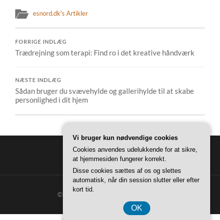
esnord.dk's Artikler
FORRIGE INDLÆG
Trædrejning som terapi: Find ro i det kreative håndværk
NÆSTE INDLÆG
Sådan bruger du svævehylde og gallerihylde til at skabe
personlighed i dit hjem
Vi bruger kun nødvendige cookies
Cookies anvendes udelukkende for at sikre,
at hjemmesiden fungerer korrekt.
Disse cookies sættes af os og slettes
automatisk, når din session slutter eller efter
kort tid.
© 2026
ESNORD BOLIG
—
OP ↑
OK
CVR-Nummer DK374 077 39