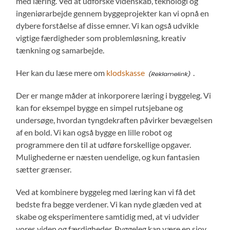
med læring. Ved at udforske videnskab, teknologi og
ingeniørarbejde gennem byggeprojekter kan vi opnå en
dybere forståelse af disse emner. Vi kan også udvikle
vigtige færdigheder som problemløsning, kreativ
tænkning og samarbejde.
Her kan du læse mere om
klodskasse
.
Der er mange måder at inkorporere læring i byggeleg. Vi
kan for eksempel bygge en simpel rutsjebane og
undersøge, hvordan tyngdekraften påvirker bevægelsen
af en bold. Vi kan også bygge en lille robot og
programmere den til at udføre forskellige opgaver.
Mulighederne er næsten uendelige, og kun fantasien
sætter grænser.
Ved at kombinere byggeleg med læring kan vi få det
bedste fra begge verdener. Vi kan nyde glæden ved at
skabe og eksperimentere samtidig med, at vi udvider
vores viden og færdigheder. Byggeleg kan være en sjov,