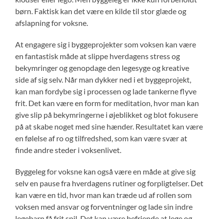
børn. Faktisk kan det være en kilde til stor glæde og
afslapning for voksne.
At engagere sig i byggeprojekter som voksen kan være
en fantastisk måde at slippe hverdagens stress og
bekymringer og genopdage den legesyge og kreative
side af sig selv. Når man dykker ned i et byggeprojekt,
kan man fordybe sig i processen og lade tankerne flyve
frit. Det kan være en form for meditation, hvor man kan
give slip på bekymringerne i øjeblikket og blot fokusere
på at skabe noget med sine hænder. Resultatet kan være
en følelse af ro og tilfredshed, som kan være svær at
finde andre steder i voksenlivet.
Byggeleg for voksne kan også være en måde at give sig
selv en pause fra hverdagens rutiner og forpligtelser. Det
kan være en tid, hvor man kan træde ud af rollen som
voksen med ansvar og forventninger og lade sin indre
legebarn få frit spil. Det kan være befriende at lege og