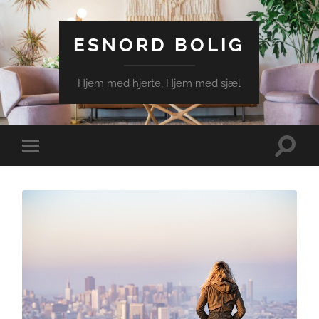
ESNORD BOLIG
Hjem med hjerte, Hjem med sjæl
Toggle
Toggle
search
mobile
field
menu