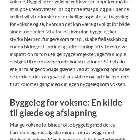
voksne. Byggeleg for voksne er blevet en populær måde
at slippe kreativiteten løs og finde afslapning på. I denne
artikel vil vi udforske de forskellige aspekter af byggeleg
for voksne og se, hvordan det kan være gavnligt for både
sindet og sjælen. Vi vil se på, hvordan byggeleg kan
styrke hjernen, fungere som terapi, skabe fællesskab og
endda bidrage til læring og udforskning. Vi vil også give
inspiration til forskellige byggeprojekter, lige fra simple
designs til mere avancerede konstruktioner. Så hvis du
er klar til at genopdage glæden ved at bygge og opnå alle
de fordele, det kan give, så læs videre og lad dig inspirere
til at komme i gang med din egen byggeleg som voksen.
Byggeleg for voksne: En kilde
til glæde og afslapning
Mange voksne forbinder ofte byggeleg med deres
barndom og nostalgiske minder om at bygge med
klodser eller lego. Men byggeleg er ikke kun forbeholdt