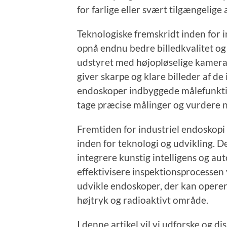
for farlige eller svært tilgængelige 
Teknologiske fremskridt inden for i
opnå endnu bedre billedkvalitet o
udstyret med højopløselige kamera
giver skarpe og klare billeder af d
endoskoper indbyggede målefunktion
tage præcise målinger og vurdere n
Fremtiden for industriel endoskopi
inden for teknologi og udvikling. 
integrere kunstig intelligens og au
effektivisere inspektionsprocessen 
udvikle endoskoper, der kan operer
højtryk og radioaktivt område.
I denne artikel vil vi udforske og