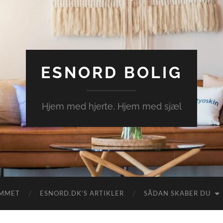
ESNORD BOLIG
Hjem med hjerte, Hjem med sjæl
EMMET
ESNORD.DK’S ARTIKLER
SÅDAN SKABER DU