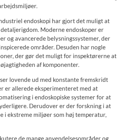
arbejdsmiljøer.
ndustriel endoskopi har gjort det muligt at
g detaljerigdom. Moderne endoskoper er
er og avancerede belysningssystemer, der
e inspicerede områder. Desuden har nogle
er, der gør det muligt for inspektørerne at
øjagtigheden af ​​komponenter.
 ser lovende ud med konstante fremskridt
Der er allerede eksperimenteret med at
tomatisering i endoskopiske systemer for at
yderligere. Derudover er der forskning i at
e i ekstreme miljøer som høj temperatur,
 diskutere de mange anvendelsesområder og