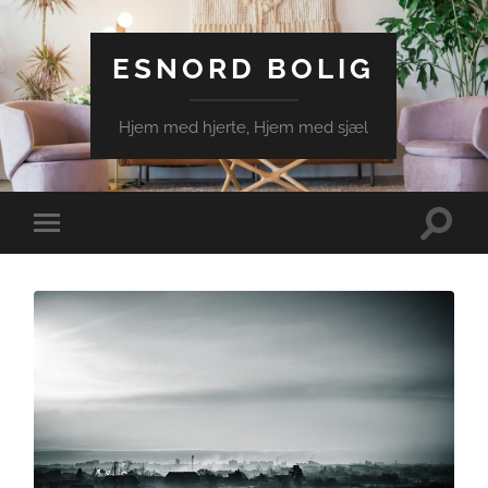
ESNORD BOLIG
Hjem med hjerte, Hjem med sjæl
Toggle
Toggle
search
mobile
field
menu