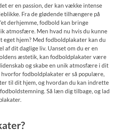
det er en passion, der kan vække intense
jeblikke. Fra de glødende tilhængere på
tv’et derhjemme, fodbold kan bringe
k atmosfære. Men hvad nu hvis du kunne
it eget hjem? Med fodboldplakater kan du
 af dit daglige liv. Uanset om du er en
dboldens æstetik, kan fodboldplakater være
lidenskab og skabe en unik atmosfære i dit
e, hvorfor fodboldplakater er så populære,
er til dit hjem, og hvordan du kan indrette
fodboldstemning. Så læn dig tilbage, og lad
plakater.
kater?