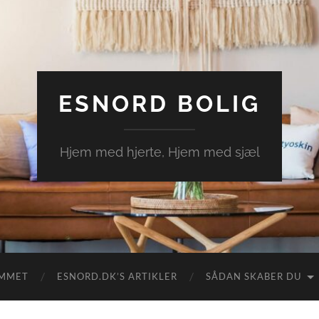
ESNORD BOLIG
Hjem med hjerte, Hjem med sjæl
EMMET
ESNORD.DK’S ARTIKLER
SÅDAN SKABER DU