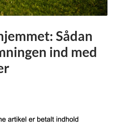
l hjemmet: Sådan
emningen ind med
er