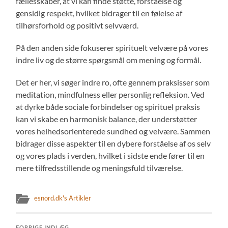
fællesskaber, at vi kan finde støtte, forståelse og
gensidig respekt, hvilket bidrager til en følelse af
tilhørsforhold og positivt selvværd.
På den anden side fokuserer spirituelt velvære på vores
indre liv og de større spørgsmål om mening og formål.
Det er her, vi søger indre ro, ofte gennem praksisser som
meditation, mindfulness eller personlig refleksion. Ved
at dyrke både sociale forbindelser og spirituel praksis
kan vi skabe en harmonisk balance, der understøtter
vores helhedsorienterede sundhed og velvære. Sammen
bidrager disse aspekter til en dybere forståelse af os selv
og vores plads i verden, hvilket i sidste ende fører til en
mere tilfredsstillende og meningsfuld tilværelse.
esnord.dk's Artikler
FORRIGE INDLÆG