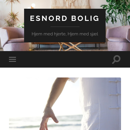
ESNORD BOLIG
Hjem med hjerte, Hjem med sjæl
Toggle
Toggle
search
mobile
field
menu