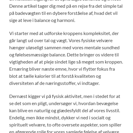
Denne artikel tager dig med på en rejse fra det simple tal
på badevægten til en dybere forståelse af, hvad det vil
sige at leve i balance og harmoni.
Vi starter med at udforske kroppens kompleksitet, der
går langt ud over tal og vægt. Vores fysiske velvære
hænger uløseligt sammen med vores mentale sundhed
og følelsesmæssige balance. Dette bringer os videre til
vigtigheden af at pleje sindet lige så meget som kroppen.
Ernæring bliver næste emne, hvor vi flytter fokus fra
blot at tælle kalorier til at forstå kvaliteten og
diversiteten af de næringsstoffer, vi indtager.
Dernæst kigger vi på fysisk aktivitet, men i stedet for at
se det som en pligt, undersøger vi, hvordan bevægelse
kan blive en naturlig og glædesfyldt del af vores livsstil.
Endelig, men ikke mindst, dykker vi ned i socialt og
spirituelt velvære, to ofte oversete aspekter, som spiller
en afgørende rolle for vores samlede følelse af velvære.