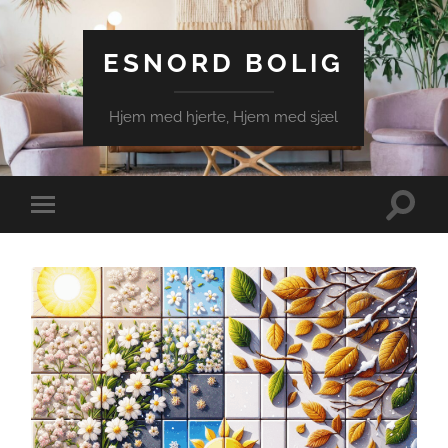
ESNORD BOLIG
Hjem med hjerte, Hjem med sjæl
Toggle
Toggle
search
mobile
field
menu