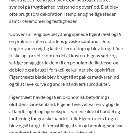
symbol på frugtbarhed, velstand og overflod. Det blev
ofte brugt som dekoration i templer og hellige steder
samt i ceremonier og festligheder.
Udover sin religiøse betydning spillede figentræet også
en praktisk rolle i oldtidens græske samfund. Dets
frugter var en vigtig kilde til ernæring og blev brugt både
friske og tørrede som en del af kosten. Figens søde og
saftige smag gjorde dem til en populær delikatesse, og
de blev også brugt i forskellige kulinariske opskrifter.
Figentræets blade blev brugt til at pakke madvarer ind
og til at lave kurve og andre håndværksprodukter.
Figentræet havde også en økonomisk betydning i
oldtidens Grækenland. Figenerhvervet var en vigtig del
af landbruget, og figeneksport var en kilde til handel og
indtjening for græske handelsfolk. Figentræets frugter
blev også brugt til fremstilling af vin og honning, som var
populære handelsvarer på dette tidspunkt.