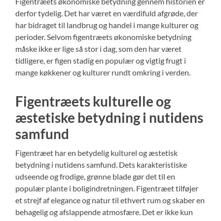
Figentræets økonomiske betydning gennem historien er
derfor tydelig. Det har været en værdifuld afgrøde, der
har bidraget til landbrug og handel i mange kulturer og
perioder. Selvom figentræets økonomiske betydning
måske ikke er lige så stor i dag, som den har været
tidligere, er figen stadig en populær og vigtig frugt i
mange køkkener og kulturer rundt omkring i verden.
Figentræets kulturelle og
æstetiske betydning i nutidens
samfund
Figentræet har en betydelig kulturel og æstetisk
betydning i nutidens samfund. Dets karakteristiske
udseende og frodige, grønne blade gør det til en
populær plante i boligindretningen. Figentræet tilføjer
et strejf af elegance og natur til ethvert rum og skaber en
behagelig og afslappende atmosfære. Det er ikke kun