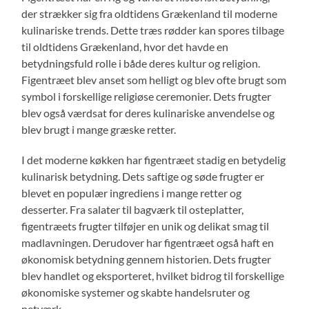
der strækker sig fra oldtidens Grækenland til moderne
kulinariske trends. Dette træs rødder kan spores tilbage
til oldtidens Grækenland, hvor det havde en
betydningsfuld rolle i både deres kultur og religion.
Figentræet blev anset som helligt og blev ofte brugt som
symbol i forskellige religiøse ceremonier. Dets frugter
blev også værdsat for deres kulinariske anvendelse og
blev brugt i mange græske retter.
I det moderne køkken har figentræet stadig en betydelig
kulinarisk betydning. Dets saftige og søde frugter er
blevet en populær ingrediens i mange retter og
desserter. Fra salater til bagværk til osteplatter,
figentræets frugter tilføjer en unik og delikat smag til
madlavningen. Derudover har figentræet også haft en
økonomisk betydning gennem historien. Dets frugter
blev handlet og eksporteret, hvilket bidrog til forskellige
økonomiske systemer og skabte handelsruter og
netværk.