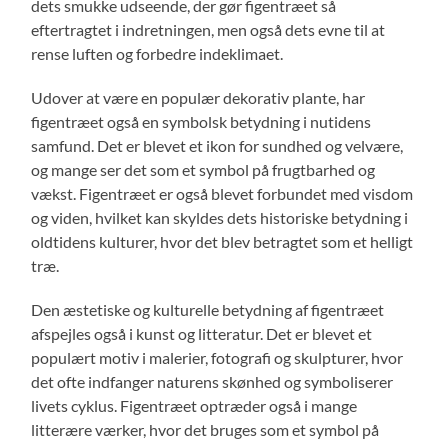
dets smukke udseende, der gør figentræet så
eftertragtet i indretningen, men også dets evne til at
rense luften og forbedre indeklimaet.
Udover at være en populær dekorativ plante, har
figentræet også en symbolsk betydning i nutidens
samfund. Det er blevet et ikon for sundhed og velvære,
og mange ser det som et symbol på frugtbarhed og
vækst. Figentræet er også blevet forbundet med visdom
og viden, hvilket kan skyldes dets historiske betydning i
oldtidens kulturer, hvor det blev betragtet som et helligt
træ.
Den æstetiske og kulturelle betydning af figentræet
afspejles også i kunst og litteratur. Det er blevet et
populært motiv i malerier, fotografi og skulpturer, hvor
det ofte indfanger naturens skønhed og symboliserer
livets cyklus. Figentræet optræder også i mange
litterære værker, hvor det bruges som et symbol på