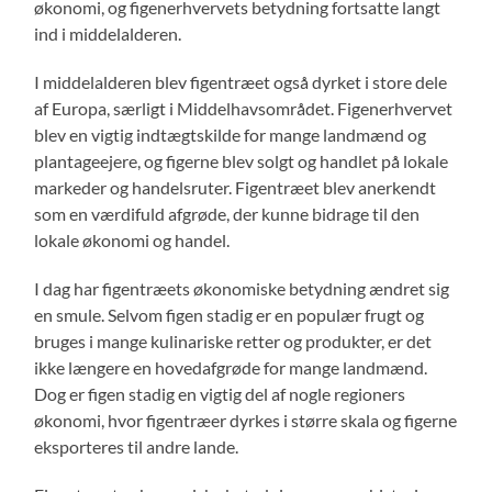
økonomi, og figenerhvervets betydning fortsatte langt
ind i middelalderen.
I middelalderen blev figentræet også dyrket i store dele
af Europa, særligt i Middelhavsområdet. Figenerhvervet
blev en vigtig indtægtskilde for mange landmænd og
plantageejere, og figerne blev solgt og handlet på lokale
markeder og handelsruter. Figentræet blev anerkendt
som en værdifuld afgrøde, der kunne bidrage til den
lokale økonomi og handel.
I dag har figentræets økonomiske betydning ændret sig
en smule. Selvom figen stadig er en populær frugt og
bruges i mange kulinariske retter og produkter, er det
ikke længere en hovedafgrøde for mange landmænd.
Dog er figen stadig en vigtig del af nogle regioners
økonomi, hvor figentræer dyrkes i større skala og figerne
eksporteres til andre lande.