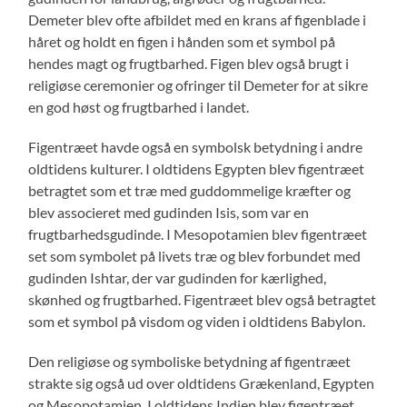
Demeter blev ofte afbildet med en krans af figenblade i
håret og holdt en figen i hånden som et symbol på
hendes magt og frugtbarhed. Figen blev også brugt i
religiøse ceremonier og ofringer til Demeter for at sikre
en god høst og frugtbarhed i landet.
Figentræet havde også en symbolsk betydning i andre
oldtidens kulturer. I oldtidens Egypten blev figentræet
betragtet som et træ med guddommelige kræfter og
blev associeret med gudinden Isis, som var en
frugtbarhedsgudinde. I Mesopotamien blev figentræet
set som symbolet på livets træ og blev forbundet med
gudinden Ishtar, der var gudinden for kærlighed,
skønhed og frugtbarhed. Figentræet blev også betragtet
som et symbol på visdom og viden i oldtidens Babylon.
Den religiøse og symboliske betydning af figentræet
strakte sig også ud over oldtidens Grækenland, Egypten
og Mesopotamien. I oldtidens Indien blev figentræet