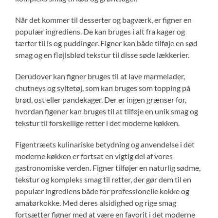
Når det kommer til desserter og bagværk, er figner en
populær ingrediens. De kan bruges i alt fra kager og
tærter til is og puddinger. Figner kan både tilføje en sød
smag og en fløjlsblød tekstur til disse søde lækkerier.
Derudover kan figner bruges til at lave marmelader,
chutneys og syltetøj, som kan bruges som topping på
brød, ost eller pandekager. Der er ingen grænser for,
hvordan figener kan bruges til at tilføje en unik smag og
tekstur til forskellige retter i det moderne køkken.
Figentræets kulinariske betydning og anvendelse i det
moderne køkken er fortsat en vigtig del af vores
gastronomiske verden. Figner tilføjer en naturlig sødme,
tekstur og kompleks smag til retter, der gør dem til en
populær ingrediens både for professionelle kokke og
amatørkokke. Med deres alsidighed og rige smag
fortsætter figner med at være en favorit i det moderne