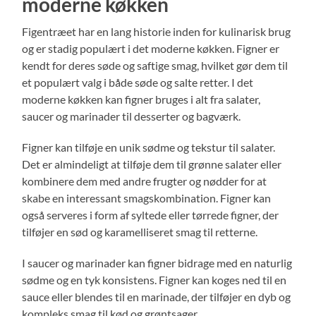
moderne køkken
Figentræet har en lang historie inden for kulinarisk brug
og er stadig populært i det moderne køkken. Figner er
kendt for deres søde og saftige smag, hvilket gør dem til
et populært valg i både søde og salte retter. I det
moderne køkken kan figner bruges i alt fra salater,
saucer og marinader til desserter og bagværk.
Figner kan tilføje en unik sødme og tekstur til salater.
Det er almindeligt at tilføje dem til grønne salater eller
kombinere dem med andre frugter og nødder for at
skabe en interessant smagskombination. Figner kan
også serveres i form af syltede eller tørrede figner, der
tilføjer en sød og karamelliseret smag til retterne.
I saucer og marinader kan figner bidrage med en naturlig
sødme og en tyk konsistens. Figner kan koges ned til en
sauce eller blendes til en marinade, der tilføjer en dyb og
kompleks smag til kød og grøntsager.