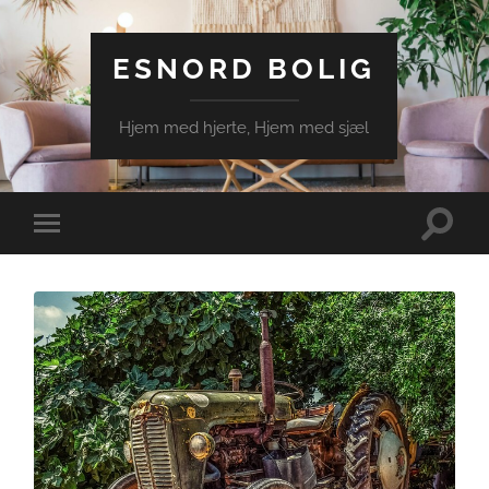
ESNORD BOLIG
Hjem med hjerte, Hjem med sjæl
Toggle
Toggle
search
mobile
field
menu