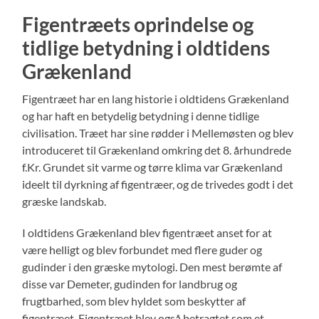
Figentræets oprindelse og
tidlige betydning i oldtidens
Grækenland
Figentræet har en lang historie i oldtidens Grækenland
og har haft en betydelig betydning i denne tidlige
civilisation. Træet har sine rødder i Mellemøsten og blev
introduceret til Grækenland omkring det 8. århundrede
f.Kr. Grundet sit varme og tørre klima var Grækenland
ideelt til dyrkning af figentræer, og de trivedes godt i det
græske landskab.
I oldtidens Grækenland blev figentræet anset for at
være helligt og blev forbundet med flere guder og
gudinder i den græske mytologi. Den mest berømte af
disse var Demeter, gudinden for landbrug og
frugtbarhed, som blev hyldet som beskytter af
figentræet. Figentræet blev også betragtet som et