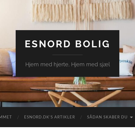
ESNORD BOLIG
Hjem med hjerte, Hjem med sjæl
EMMET
ESNORD.DK’S ARTIKLER
SÅDAN SKABER DU