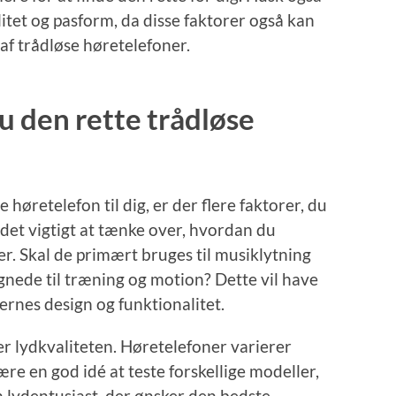
alitet og pasform, da disse faktorer også kan
 af trådløse høretelefoner.
u den rette trådløse
 høretelefon til dig, er der flere faktorer, du
det vigtigt at tænke over, hvordan du
r. Skal de primært bruges til musiklytning
gnede til træning og motion? Dette vil have
ernes design og funktionalitet.
 er lydkvaliteten. Høretelefoner varierer
re en god idé at teste forskellige modeller,
en lydentusiast, der ønsker den bedste