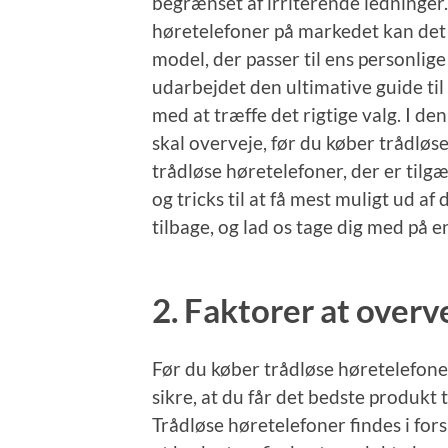
begrænset af irriterende ledninger
høretelefoner på markedet kan det
model, der passer til ens personlig
udarbejdet den ultimative guide til 
med at træffe det rigtige valg. I denn
skal overveje, før du køber trådløse
trådløse høretelefoner, der er tilgæ
og tricks til at få mest muligt ud af
tilbage, og lad os tage dig med på e
2. Faktorer at overv
Før du køber trådløse høretelefoner,
sikre, at du får det bedste produkt t
Trådløse høretelefoner findes i forsk