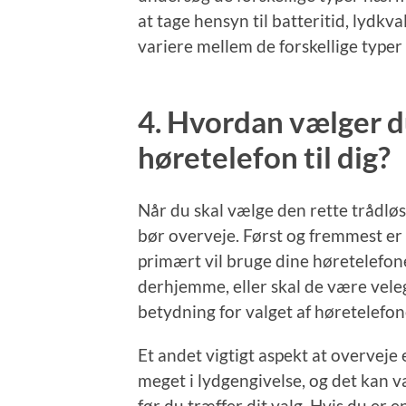
at tage hensyn til batteritid, lydkv
variere mellem de forskellige typer
4. Hvordan vælger d
høretelefon til dig?
Når du skal vælge den rette trådløse
bør overveje. Først og fremmest er 
primært vil bruge dine høretelefone
derhjemme, eller skal de være vele
betydning for valget af høretelefon
Et andet vigtigt aspekt at overveje
meget i lydgengivelse, og det kan væ
før du træffer dit valg. Hvis du er 