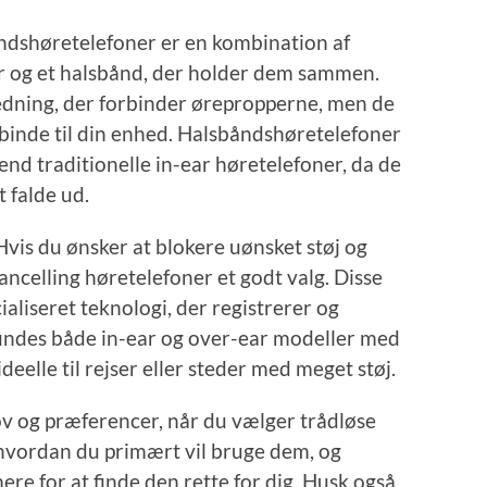
ndshøretelefoner er en kombination af
er og et halsbånd, der holder dem sammen.
ledning, der forbinder ørepropperne, men de
forbinde til din enhed. Halsbåndshøretelefoner
end traditionelle in-ear høretelefoner, da de
t falde ud.
Hvis du ønsker at blokere uønsket støj og
ancelling høretelefoner et godt valg. Disse
aliseret teknologi, der registrerer og
findes både in-ear og over-ear modeller med
deelle til rejser eller steder med meget støj.
ov og præferencer, når du vælger trådløse
 hvordan du primært vil bruge dem, og
re for at finde den rette for dig. Husk også