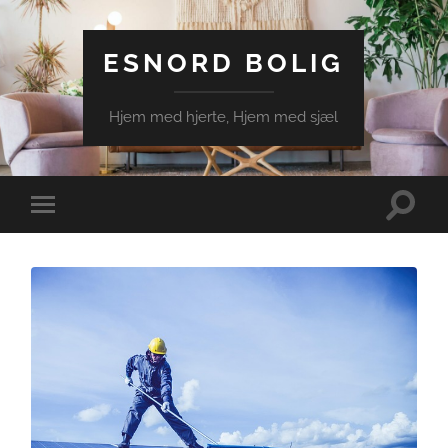
ESNORD BOLIG
Hjem med hjerte, Hjem med sjæl
Toggle
Toggle
search
mobile
field
menu