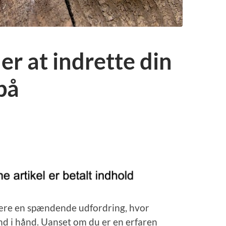
er at indrette din
på
ære en spændende udfordring, hvor
ånd i hånd. Uanset om du er en erfaren