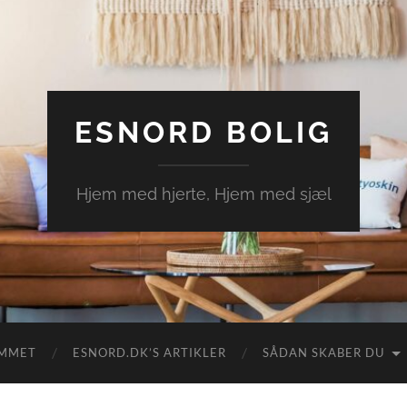
ESNORD BOLIG
Hjem med hjerte, Hjem med sjæl
EMMET
ESNORD.DK’S ARTIKLER
SÅDAN SKABER DU